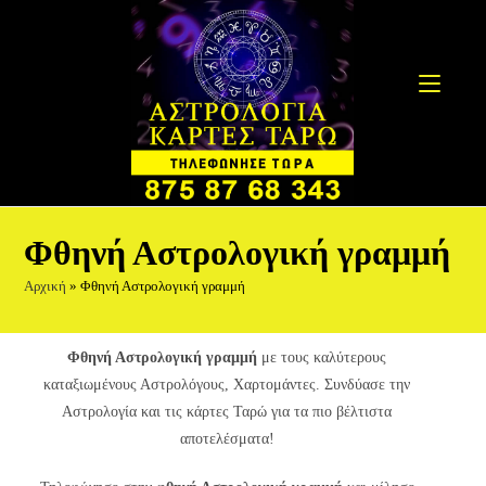
S
k
i
p
t
o
c
o
n
Φθηνή Αστρολογική γραμμή
t
e
Αρχική
»
Φθηνή Αστρολογική γραμμή
n
t
Φθηνή Αστρολογική γραμμή
με τους καλύτερους
καταξιωμένους Αστρολόγους, Χαρτομάντες. Συνδύασε την
Αστρολογία και τις κάρτες Ταρώ για τα πιο βέλτιστα
αποτελέσματα!