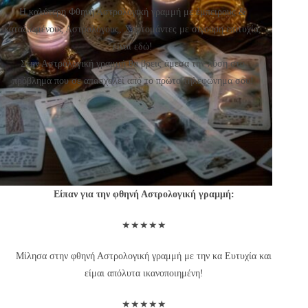
Η καλύτερη Φθηνή Αστρολογική γραμμή με έμπειρους &
καταξιωμένους Αστρολόγους, Χαρτομάντες με σίγουρη επιτυχία,
είναι εδώ!
Στην Αστρολογική γραμμή θα βρεις άμεσα την λύση στο
πρόβλημα που σε απασχολεί από το πρώτο τηλεφώνημα σου!
Είπαν για την φθηνή Αστρολογική γραμμή:
★★★★★
Μίλησα στην φθηνή Αστρολογική γραμμή με την κα Ευτυχία και
είμαι απόλυτα ικανοποιημένη!
★★★★★