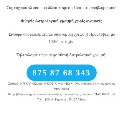
Σας ευχαριστώ που μου δώσατε άμεση λύση στο πρόβλημα μου!
Φθηνές Αστρολογική γραμμή χωρίς αναμονές
Σίγουρα αποτελέσματα με οικονομική χρέωση! Προβλέψεις με
100% επιτυχία!
Τηλεφώνησε τώρα στην φθηνή Αστρολογική γραμμή!
875 87 68 343
Σταθερά: 0,79 €/1’ *,Κινητά: 0,82€/1’ *, *(με ΦΠΑ + τέλος σταθερής ή κινητής τηλ/νιας
όπου ισχύει).
Οι προβλέψεις απηχούν προσωπικές απόψεις. Για υποδείξεις παράπονα 2142148020. mdt
Τ.Κ. 11524 Λ. Κηφισίας 125-127 Αθήνα.