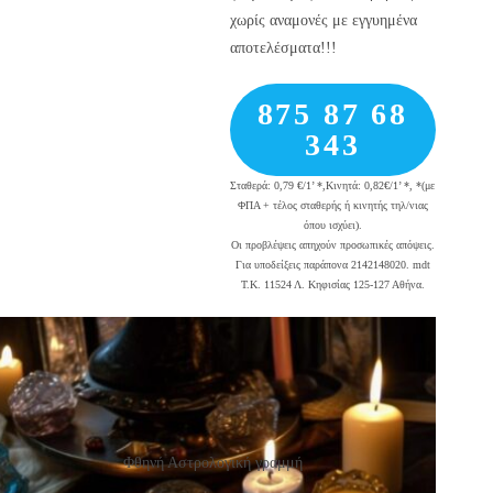
χωρίς αναμονές με εγγυημένα
αποτελέσματα!!!
875 87 68
343
Σταθερά: 0,79 €/1’ *,Κινητά: 0,82€/1’ *, *(με
ΦΠΑ + τέλος σταθερής ή κινητής τηλ/νιας
όπου ισχύει).
Οι προβλέψεις απηχούν προσωπικές απόψεις.
Για υποδείξεις παράπονα 2142148020. mdt
Τ.Κ. 11524 Λ. Κηφισίας 125-127 Αθήνα.
Φθηνή Αστρολογική γραμμή